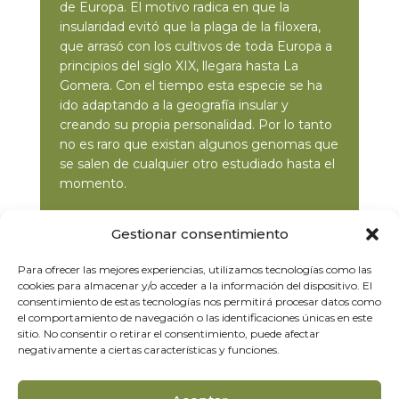
de Europa. El motivo radica en que la
insularidad evitó que la plaga de la filoxera,
que arrasó con los cultivos de toda Europa a
principios del siglo XIX, llegara hasta La
Gomera. Con el tiempo esta especie se ha
ido adaptando a la geografía insular y
creando su propia personalidad. Por lo tanto
no es raro que existan algunos genomas que
se salen de cualquier otro estudiado hasta el
momento.
Gestionar consentimiento
Para ofrecer las mejores experiencias, utilizamos tecnologías como las

www.arcanonatura.com
cookies para almacenar y/o acceder a la información del dispositivo. El
consentimiento de estas tecnologías nos permitirá procesar datos como
el comportamiento de navegación o las identificaciones únicas en este

@arcanonatura
sitio. No consentir o retirar el consentimiento, puede afectar
negativamente a ciertas características y funciones.